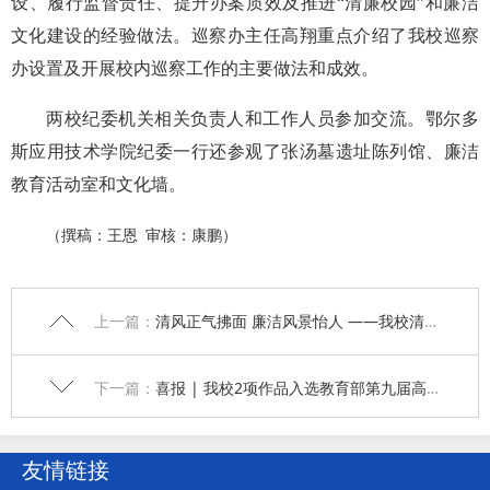
设、履行监督责任、提升办案质效及推进“清廉校园”和廉洁
文化建设的经验做法。巡察办主任高翔重点介绍了我校巡察
办设置及开展校内巡察工作的主要做法和成效。
两校纪委机关相关负责人和工作人员参加交流。鄂尔多
斯应用技术学院纪委一行还参观了张汤墓遗址陈列馆、廉洁
教育活动室和文化墙。
（撰稿：王恩
审核：康鹏
）
上一篇：
清风正气拂面 廉洁风景怡人 ——我校清廉家风文化长廊建成揭幕
下一篇：
喜报 | 我校2项作品入选教育部第九届高校廉洁教育系列活动
友情链接