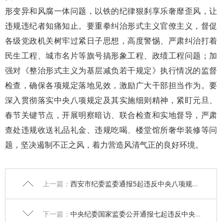
形变异和风腐一体问题，以铁的纪律狠刹享乐奢靡歪风，让
违规违纪者知痛知止。要重拳纠治形式主义官僚主义，督促
各级党政机关树牢过紧日子思想，高度警惕、严肃纠治打着
民生工程、城市名片等旗号搞形象工程、政绩工程问题；加
强对《整治形式主义为基层减负若干规定》执行情况的监督
检查，确保各项规定落地见效，激励广大干部担当作为。要
深入贯彻落实中央八项规定及其实施细则精神，紧盯元旦、
春节关键节点，开展明察暗访、联合检查和实地督导，严肃
查处违规收送礼品礼金、违规吃喝、楼堂馆所奢华装修等问
题，坚决遏制不正之风，着力营造风清气正的良好环境。
上一篇：
西安市纪委监委通报5起违反中央八项规定精神典型问题
下一篇：
中央纪委国家监委公开通报七起违反中央八项规定精神典型问题