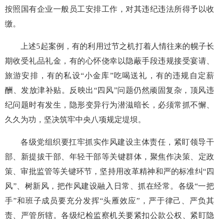
按照国有企业一般员工安排工作，对其违纪违法所得予以收
缴。
上述5起案例，有的利用过节之机打着人情往来的幌子长
期收受礼品礼金，有的心怀侥幸以隐蔽手段违规接受宴请、
旅游安排，有的私设“小金库”吃喝送礼，有的违规自定薪
酬、发放津补贴。反映出“四风”问题仍然顽固复杂，顶风违
纪问题时有发生，隐形变异行为潜滋暗长，必须常抓不懈、
久久为功，坚决筑牢中央八项规定堤坝。
各级党组织要扛牢抓实作风建设主体责任，紧盯领导干
部、新提拔干部、年轻干部等关键群体，聚焦作决策、定政
策、审批监管等关键环节，坚持用改革精神和严的标准纠“四
风”、树新风，把作风建设融入日常、抓在经常。各级“一把
手”和班子成员要充分发挥“头雁效应”，严于律己、严负其
责、严管所辖。各级纪检监察机关要紧扣公款公权、紧盯隐