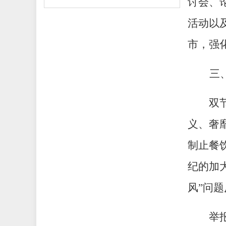
讨会、
活动以
市，强
三
双
义、奢
制止餐
纪的加
风”问
举