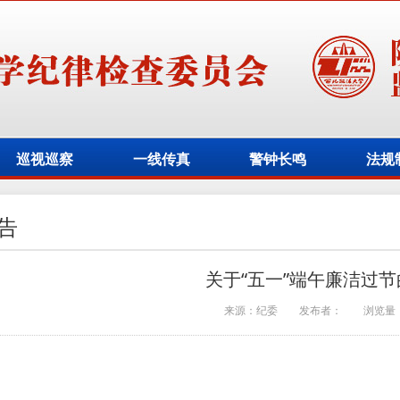
巡视巡察
一线传真
警钟长鸣
法规
告
关于“五一”端午廉洁过
来源：纪委
发布者：
浏览量
：